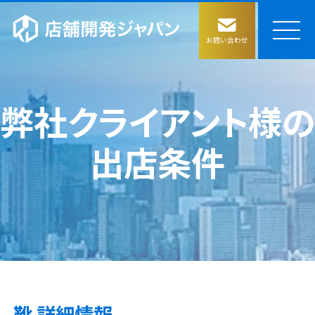
お問い合わせ
店舗開発ジャパンの強み
弊社クライアント様の
出店条件
サービス
物件評価の仕組み構築
コラム
物件情報収集
会社情報
靴 詳細情報