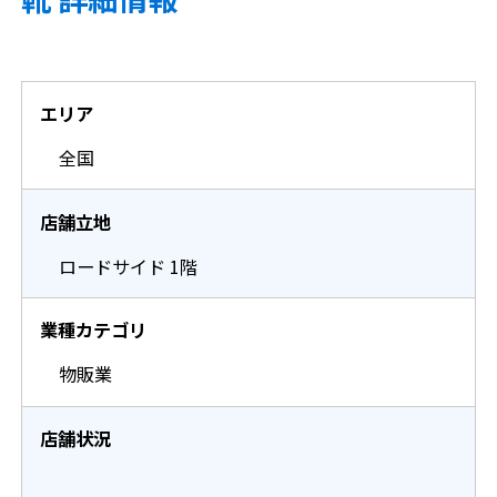
ごあいさつ
仲介業者様へ
会社概要
弊社クライアント様の出店条件
エリア
全国
物件情報を紹介する
店舗立地
ロードサイド 1階
業種カテゴリ
物販業
店舗状況