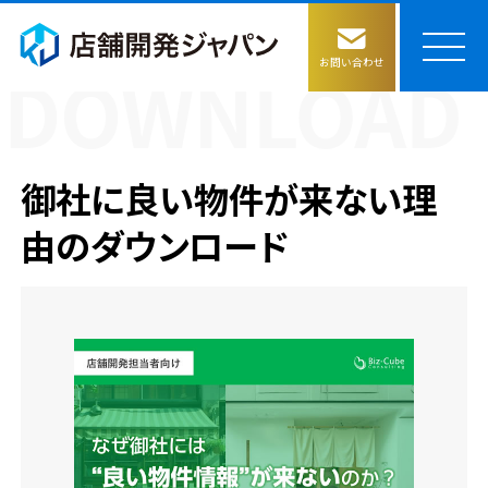
お問い合わせ
店舗開発ジャパンの強み
御社に良い物件が来ない理
サービス
由のダウンロード
物件評価の仕組み構築
コラム
物件情報収集
会社情報
ごあいさつ