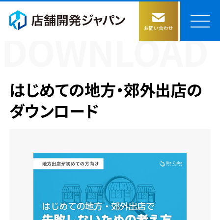
お問い合わせ
店舗開発ジャパンの強み
はじめての地方・郊外出店の
サービス
ダウンロード
物件評価の仕組み構築
コラム
物件情報収集
会社情報
ごあいさつ